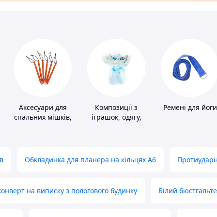
Аксесуари для
Композиції з
Ремені для йоги
спальних мішків,
іграшок, одягу,
карематів та
підгузків
наметів
в
Обкладинка для планера на кільцях А6
Протиударн
нверт на виписку з пологового будинку
Білий бюстгальт