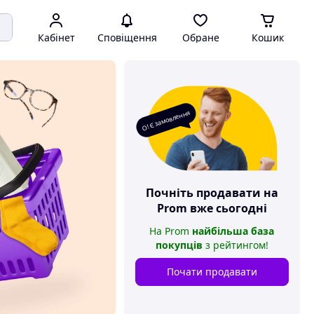
Кабінет
Сповіщення
Обране
Кошик
О! Є замовлення
Почніть продавати на
Prom
вже сьогодні
На
Prom
найбільша база
покупців
з рейтингом
!
Почати продавати