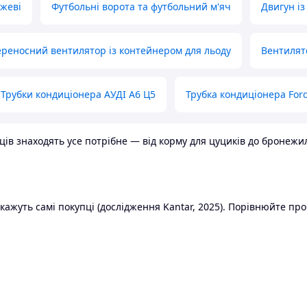
ожеві
Футбольні ворота та футбольний м'яч
Двигун із
реносний вентилятор із контейнером для льоду
Вентилят
Трубки кондиціонера АУДІ А6 Ц5
Трубка кондиціонера Ford
в знаходять усе потрібне — від корму для цуциків до бронежилет
ажуть самі покупці (дослідження Kantar, 2025). Порівнюйте пропо