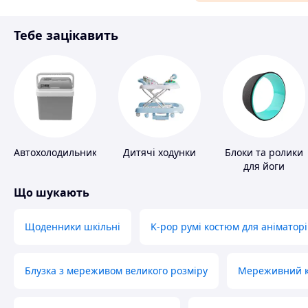
Матеріали для ремонту
Тебе зацікавить
Спорт і відпочинок
Автохолодильники
Дитячі ходунки
Блоки та ролики
для йоги
Що шукають
Щоденники шкільні
K-pop румі костюм для аніматорі
Блузка з мереживом великого розміру
Мереживний ко