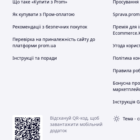
Що таке «Купити з Prom»
Просування в
Як купувати з Пром-оплатою
Sprava.prom
Рекомендації з безпечних покупок
Премія для 
Ecommerce.
Перевірка на приналежність сайту до
платформи prom.ua
Угода корис
Інструкції та поради
Політика ко
Правила роб
Бонусна пр
маркетплей
Інструкція G
Відскануй QR-код, щоб
Тема
-
с
завантажити мобільний
додаток