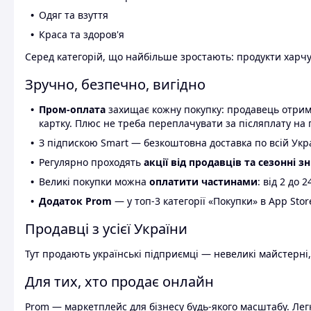
Одяг та взуття
Краса та здоров'я
Серед категорій, що найбільше зростають: продукти харчув
Зручно, безпечно, вигідно
Пром-оплата
захищає кожну покупку: продавець отриму
картку. Плюс не треба переплачувати за післяплату на 
З підпискою Smart — безкоштовна доставка по всій Украї
Регулярно проходять
акції від продавців та сезонні з
Великі покупки можна
оплатити частинами
: від 2 до 
Додаток Prom
— у топ-3 категорії «Покупки» в App Stor
Продавці з усієї України
Тут продають українські підприємці — невеликі майстерні,
Для тих, хто продає онлайн
Prom — маркетплейс для бізнесу будь-якого масштабу. Легк