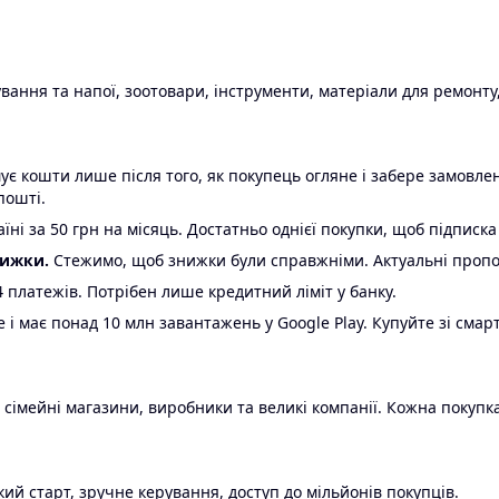
ання та напої, зоотовари, інструменти, матеріали для ремонту,
є кошти лише після того, як покупець огляне і забере замовл
пошті.
ні за 50 грн на місяць. Достатньо однієї покупки, щоб підписка
нижки.
Стежимо, щоб знижки були справжніми. Актуальні пропози
24 платежів. Потрібен лише кредитний ліміт у банку.
e і має понад 10 млн завантажень у Google Play. Купуйте зі смар
 сімейні магазини, виробники та великі компанії. Кожна покупка
ий старт, зручне керування, доступ до мільйонів покупців.