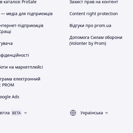
 каталозі ProSale
Захист прав на контент
 — медіа для підприємців
Content right protection
інтернет-підприємців
Відгуки про prom.ua
Кращі
Допомога Силам оборони
тувача
(Volonter by Prom)
нфіденційності
оти на маркетплейсі
ограма електронний
с PROM
oogle Ads
вітла
Українська
BETA