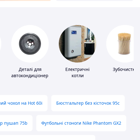
Деталі для
Електричні
Зубочистки
автокондиціонерів
котли
ий чохол на Hot 60i
Бюстгальтер без кісточок 95с
ер пушап 75b
Футбольні стоноги Nike Phantom GX2